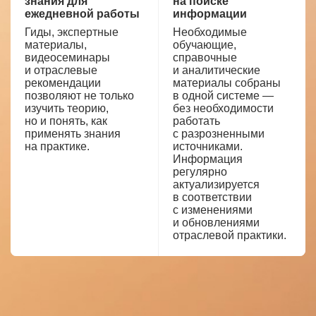
знания для
на поиске
ежедневной работы
информации
Гиды, экспертные
Необходимые
материалы,
обучающие,
видеосеминары
справочные
и отраслевые
и аналитические
рекомендации
материалы собраны
позволяют не только
в одной системе —
изучить теорию,
без необходимости
но и понять, как
работать
применять знания
с разрозненными
на практике.
источниками.
Информация
регулярно
актуализируется
в соответствии
с изменениями
и обновлениями
отраслевой практики.