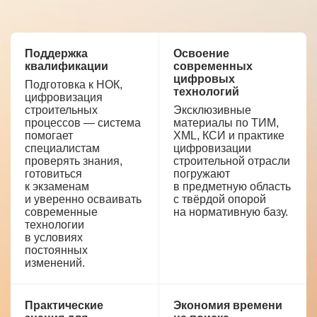
Поддержка
Освоение
квалификации
современных
цифровых
Подготовка к НОК,
технологий
цифровизация
строительных
Эксклюзивные
процессов — система
материалы по ТИМ,
помогает
XML, КСИ и практике
специалистам
цифровизации
проверять знания,
строительной отрасли
готовиться
погружают
к экзаменам
в предметную область
и уверенно осваивать
с твёрдой опорой
современные
на нормативную базу.
технологии
в условиях
постоянных
изменений.
Практические
Экономия времени