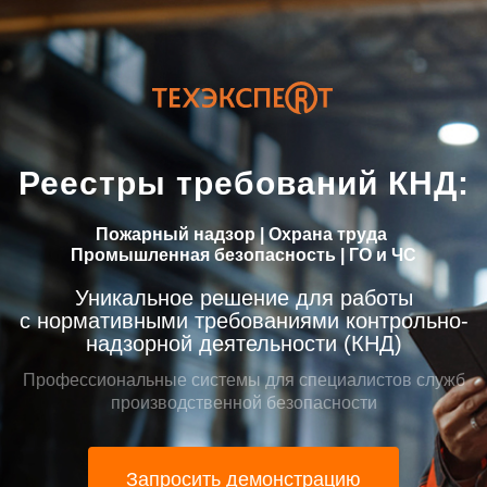
Реестры требований КНД:
Пожарный надзор | Охрана труда
Промышленная безопасность | ГО и ЧС
Уникальное решение для работы
с нормативными требованиями контрольно-
надзорной деятельности (КНД)
Профессиональные системы для специалистов служб
производственной безопасности
Запросить демонстрацию